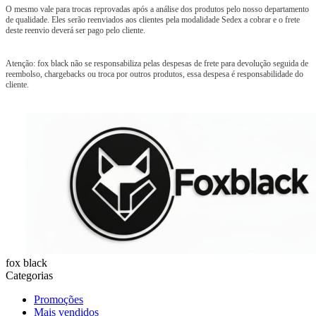
O mesmo vale para trocas reprovadas após a análise dos produtos pelo nosso departamento
de qualidade. Eles serão reenviados aos clientes pela modalidade Sedex a cobrar e o frete
deste reenvio deverá ser pago pelo cliente.
Atenção: fox black
não se responsabiliza pelas despesas de frete para devolução seguida de
reembolso, chargebacks ou troca por outros produtos, essa despesa é responsabilidade do
cliente.
fox black
Categorias
Promoções
Mais vendidos